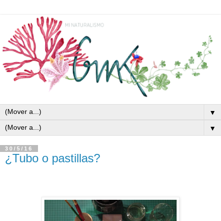
▼
▼
30/5/16
¿Tubo o pastillas?