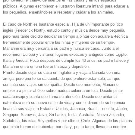
promovieron el cultivo de huertos en las casas y en los espacios
públicos. Algunas escribieron e ilustraron literatura infantil para educar a
los pequeños, enseñándoles a respetar y cuidar a los animales.
El caso de North es bastante especial. Hija de un importante político
inglés (Friederick North), estudió canto y música desde muy pequeña,
pero más tarde decidió dedicar su tiempo a pintar con acuarela -técnica
tremendamente popular entre las niñas y mujeres de su tiempo-.
Marianne era muy cercana a su padre y nunca se casó. Junto a él
recorrieron Europa y visitaron lugares exóticos y antiguos como Egipto,
Italia y Grecia. Poco después de cumplir los 40 años, su padre fallece y
Marianne entró en una fuerte tristeza y depresión.
Pronto decide dejar su casa en Inglaterra y viaja a Canada con una
amiga, pero pronto se da cuenta de que prefiere estar sola, así que
continúa sus viajes sin compañía. Desde ese momento, Marianne
empieza a pintar al óleo sobre madera cubierta en tela. Decide pintar
cada paisaje y planta que llama su atención. Decide que pintar la
naturaleza será su nuevo estilo de vida y con el dinero de su herencia
financia sus viajes a Estados Unidos, Jamaica, Brasil, Tenerife, Japón,
Singapur, Sarawak, Java, Sri Lanka, India, Australia, Nueva Zelandia,
Sudáfrica, las islas Seychelles y por último, Chile. Algunas de las plantas
que pintó fueron descubiertas por ella y, por lo tanto, llevan su nombre.