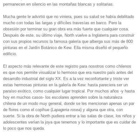
permanecen en silencio en las montañas blancas y solitarias.
Mucha gente le advirtió que no viniera, pues su salud se había debilitado
mucho con todas las largas y difíciles travesías en barco. Pero la
obsesión por terminar su gran obra era más fuerte que cualquier cosa.
Después de este, su último viaje, North vuelve a Inglaterra para construir
con sus propios recursos la famosa galería que alberga sus más de 800
pinturas en el Jardín Botánico de Kew. Ella misma diseñó el pequeño
edificio.
El aspecto más relevante de este registro para nosotros como chilenos
es que nos permite visualizar lo hermoso que era nuestro país antes del
desarrollo industrial del siglo XX. Es a la vez reconfortante y triste ver
estas hermosas pinturas en la galería de Kew: hasta pareciera ser un
paraíso exótico, como cualquier lugar tropical. Por muchos años -y hasta
hoy en muchos casos- los escolares aprenden sobre la naturaleza
chilena de un modo muy general, donde se les mencionan apenas un par
de flores como el copihue (
Lapageria rosea
) y alguna que otra, con
suerte. Si la obra de North pudiera entrar a las salas de clase, los niños y
adolescentes verían la joya que tenemos y lo importante que es cuidar de
lo poco que nos queda.