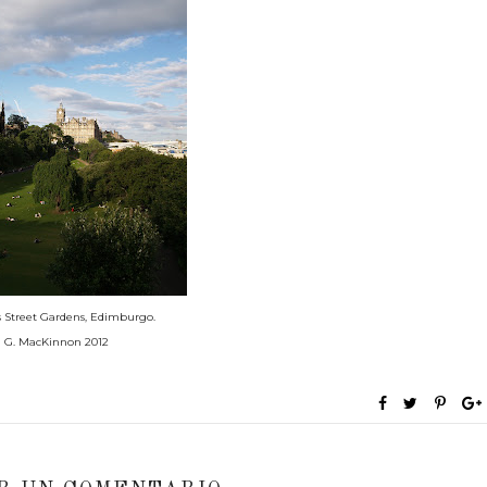
s Street Gardens, Edimburgo.
G. MacKinnon 2012