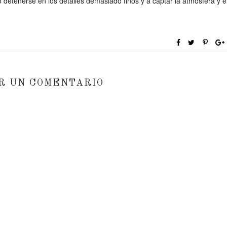
detenerse en los detalles demasiado finos y a captar la atmósfera y e
R UN COMENTARIO