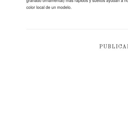
granado ornamental) más rápidos y sueltos ayudan a no 
color local de un modelo.
PUBLICA